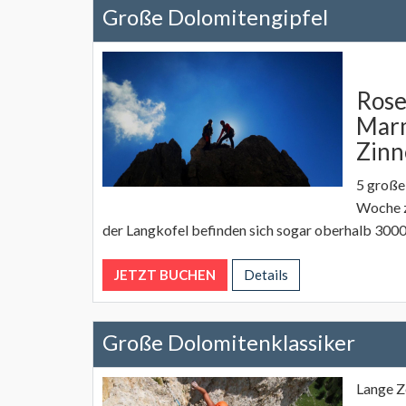
Große Dolomitengipfel
Rose
Marm
Zinn
5 große
Woche z
der Langkofel befinden sich sogar oberhalb 30
JETZT BUCHEN
Details
Große Dolomitenklassiker
Lange Ze