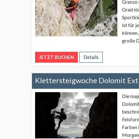
Grenze d
Grad ni
Sportkl
ist für 
können,
große D
JETZT BUCHEN
Details
Klettersteigwoche Dolomit Ex
Die maj
Dolomit
beschre
Felsfor
Farben 
Morgen 