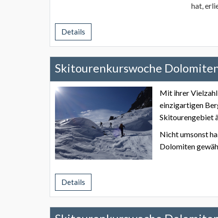
hat, erl
Details
Skitourenkurswoche Dolomite
Mit ihrer Vielzah
einzigartigen Ber
Skitourengebiet ä
Nicht umsonst hab
Dolomiten gewähl
Details