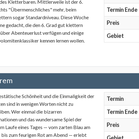
es Kletterbaren. Mittlerweile ist der 6.
Termin Ende
chts "Übermenschliches" mehr, beim
ettern sogar Standardniveau. Diese Woche
Preis
jene gedacht, die den 6. Grad gut klettern
 über Abenteuerlust verfügen und einige
Gebiet
olomitenklassiker kennen lernen wollen.
trem
estätische Schönheit und die Einmaligkeit der
Termin
en sind in wenigen Worten nicht zu
Termin Ende
iben. Wer einmal die bizarren
mationen und das wundersame Spiel der
Preis
im Laufe eines Tages — vom zarten Blau am
bis zum feurigen Rot am Abend — erlebt
Gebiet