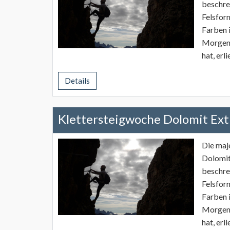
beschre
Felsfor
Farben 
Morgen 
hat, erl
Details
Klettersteigwoche Dolomit Ex
Die maj
Dolomit
beschre
Felsfor
Farben 
Morgen 
hat, erl