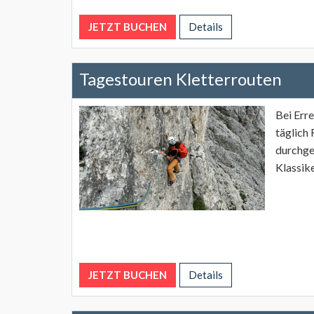
JETZT BUCHEN
Details
Tagestouren Kletterrouten
Bei Err
täglich
durchge
Klassik
JETZT BUCHEN
Details