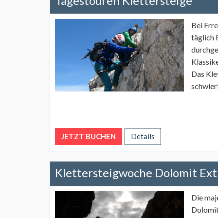
Tagestouren Klettersteige
Bei Err
täglich
durchge
Klassike
Das Klet
schwier
JETZT BUCHEN
Details
Klettersteigwoche Dolomit Ex
Die maj
Dolomit