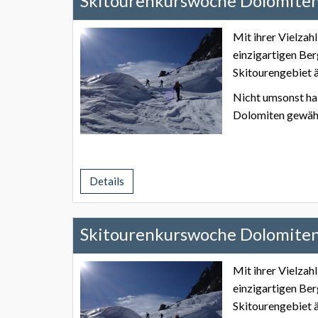
Skitourenkurswoche Dolomite
Mit ihrer Vielzah
einzigartigen Ber
Skitourengebiet ä
Nicht umsonst hab
Dolomiten gewähl
Details
Skitourenkurswoche Dolomite
Mit ihrer Vielzah
einzigartigen Ber
Skitourengebiet ä