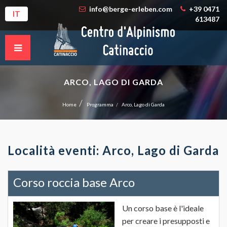
info@berge-erleben.com
+39 0471
IT
613487
ARCO, LAGO DI GARDA
Home
Programma
Arco, Lago di Garda
Località eventi: Arco, Lago di Garda
Corso roccia base Arco
Un corso base è l'ideale
per creare i presupposti e